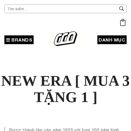
BRANDS
DANH MỤC
NEW ERA [ MUA 3
TẶNG 1 ]
Được thành lập vào năm 1920 với hơn 100 năm hình