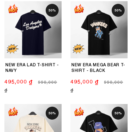
50%
50%
NEW ERA LAD T-SHIRT -
NEW ERA MEGA BEAR T-
NAVY
SHIRT - BLACK
495,000 ₫
495,000 ₫
990,000
990,000
₫
₫
50%
50%