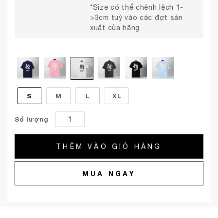
*Size có thể chênh lệch 1-
>3cm tuỳ vào các đợt sản
xuất của hãng
S
M
L
XL
Số lượng
THÊM VÀO GIỎ HÀNG
MUA NGAY