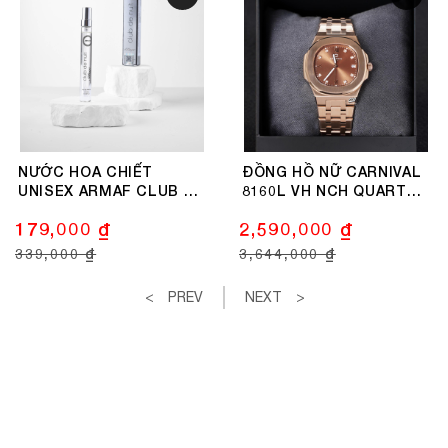
NƯỚC HOA CHIẾT
ĐỒNG HỒ NỮ CARNIVAL
UNISEX ARMAF CLUB DE
8160L VH NCH QUARTZ
NUIT SILLAGE 10ML
34MM
179,000 ₫
2,590,000 ₫
339,000 ₫
3,644,000 ₫
PREV
NEXT