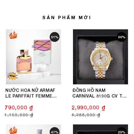
SẢN PHẨM MỚI
31%
30%
NƯỚC HOA NỮ ARMAF
ĐỒNG HỒ NAM
LE PARFFAIT FEMME
CARNIVAL 8190G CV T
100ML
QUARTZ 40MM
790,000 ₫
2,990,000 ₫
1,150,000 ₫
4,288,000 ₫
47%
29%