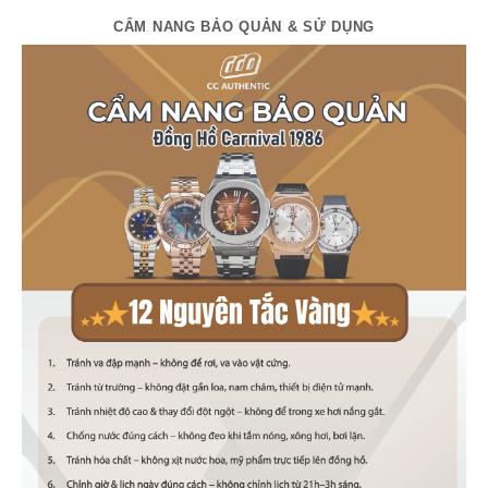
CẨM NANG BẢO QUẢN & SỬ DỤNG