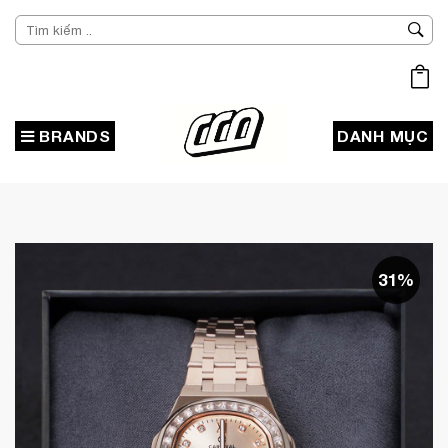
BRANDS
DANH MỤC
31%