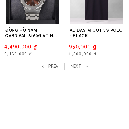
ĐỒNG HỒ NAM
ADIDAS M COT 3S POLO
CARNIVAL 8160G VT N
- BLACK
AUTOMATIC 41MM
4,490,000 ₫
950,000 ₫
6,466,000 ₫
1,300,000 ₫
PREV
NEXT