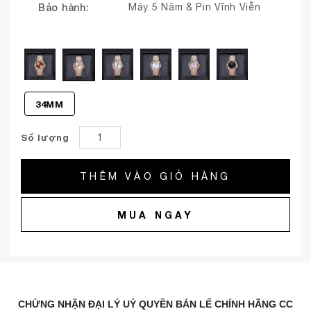
Bảo hành:
Máy 5 Năm & Pin Vĩnh Viễn
34MM
Số lượng
THÊM VÀO GIỎ HÀNG
MUA NGAY
CHỨNG NHẬN ĐẠI LÝ UỶ QUYỀN BÁN LỂ CHÍNH HÃNG CC