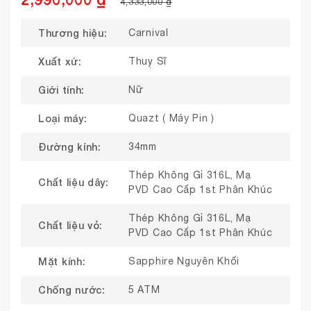
4,333,000 ₫
Thương hiệu:
Carnival
Xuất xứ:
Thuỵ Sĩ
Giới tính:
Nữ
Loại máy:
Quazt ( Máy Pin )
Đường kính:
34mm
Thép Không Gỉ 316L, Mạ
Chất liệu dây:
PVD Cao Cấp 1st Phân Khúc
Thép Không Gỉ 316L, Mạ
Chất liệu vỏ:
PVD Cao Cấp 1st Phân Khúc
Mặt kính:
Sapphire Nguyên Khối
Chống nước:
5 ATM